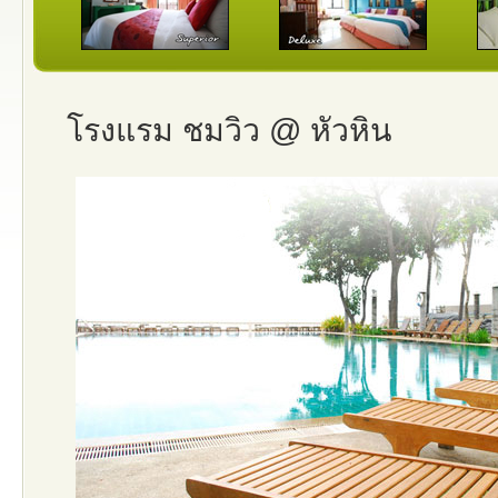
โรงแรม ชมวิว @ หัวหิน