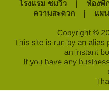
โรงแรม ชมวิว
|
ห้องพั
ความสะดวก
|
แผนท
Copyright © 2
This site is run by an alias 
an instant b
If you have any business
Tha