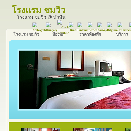
โรงแรม ชมวิว
โรงแรม ชมวิว @ หัวหิน
โรงแรม ชมวิว
ห้องพัก
ราคาห้องพัก
บริการ