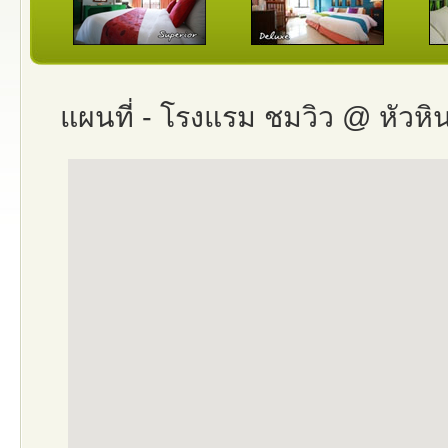
แผนที่ - โรงแรม ชมวิว @ หัวหิ