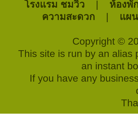
โรงแรม ชมวิว
|
ห้องพั
ความสะดวก
|
แผนท
Copyright © 2
This site is run by an alias 
an instant b
If you have any business
Tha